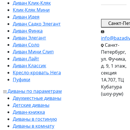
Диван Клик-Кляк
Клик-Кляк Мини
Диван Идея
Санкт-Пе
Диван Садко Элегант
Диван Финка
Диван Элегант
info@bazadi
Диван Соло
Санкт-
Диван Мини Слип
Петербург,
Диван Лайт
ул. Фучика,
Диван Классик
д. 9, 1 этаж,
Кресло-кровать Нега
секция
Пуфики
1А.707, ТЦ
Кубатура
Диваны по параметрам
(шоу-рум)
Двухместные диваны
Детские диваны
Диван-книжка
Диваны в гостиную
Диваны в комнату