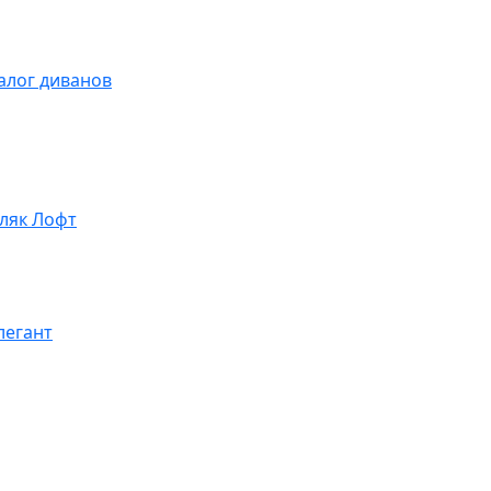
алог диванов
ляк Лофт
легант