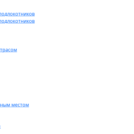
 подлокотников
 подлокотников
атрасом
ьным местом
м