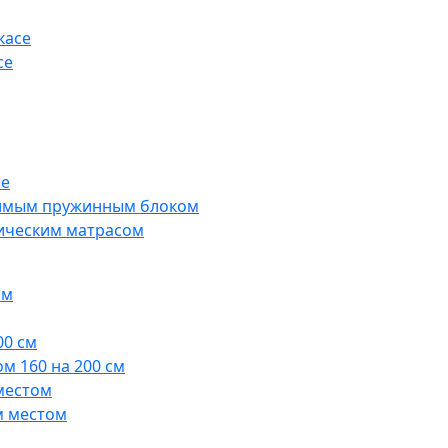
касе
се
ые
симым пружинным блоком
дическим матрасом
ом
00 см
м 160 на 200 см
местом
м местом